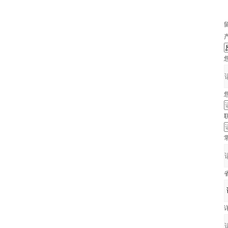
产
您
您
联
常
省
详