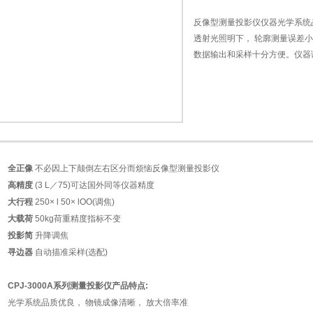
反像型测量投影仪仪器光学系统品质优良
透射光照明下， 轮廓测量误差
数据输出和采样十分方便。仪器调
好。 工作台不升降， 稳定性好
订购留言
全正像
不必因上下颠倒左右区分而烦恼反像型测量投影仪
高精度
(3 L／75)可达国外同等仪器精度
大行程
250× l 50× lOO(调焦)
大载荷
50kg荷重精度指标不变
投影简
升降调焦
寻边器
自动描准采样(选配)
CPJ-3000A系列测量投影仪产品特点:
光学系统品质优良， 物镜成像清晰， 放大倍率准