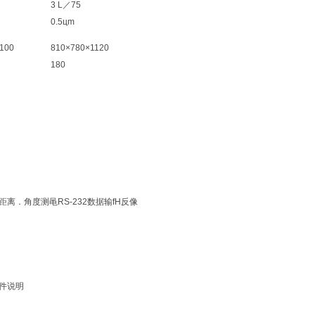
3 L／75
0.5цm
100
810×780×1120
180
、距离．角度测黾RS-232数据输fH反像
附件说明