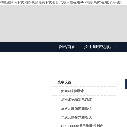
蝴蝶视频污下载,蝴蝶视频免费下载观看,成版人性视频APP蝴蝶,蝴蝶视频污污污版
网站首页
关于蝴蝶视频污下
载
产品目录
光学仪器
荧光X线膜厚计
标准多光源对色灯箱
三次元影像式测绘仪
二次元影像式测绘仪
CPJ-3000A系列测量投影仪