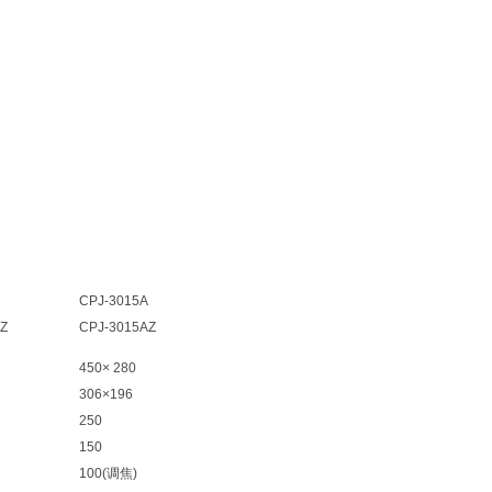
CPJ-3015A
Z
CPJ-3015AZ
450× 280
306×196
250
150
100(调焦)