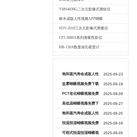
VMS4030G二次元影像式测绘仪
耐水成版人性视频APP蝴蝶
SOV-2010三次元影像式测量仪
CPJ-3000A系列测量投影仪
HR-150A数显洛氏硬度计
较早文章
饱和蒸汽寿命成版人性
2025-09-23
视频APP蝴蝶：产品可
盐雾蝴蝶视频免费下载
2025-09-19
靠性的关键测试工具
观看操作流程详解
PCT老化蝴蝶视频免费
2025-09-09
下载观看使用注意事项
高低温蝴蝶视频免费下
2025-08-27
有哪些
载观看在金属行业的应
饱和蒸汽寿命成版人性
2025-08-25
用价值
视频APP蝴蝶的工作原
恒温恒湿蝴蝶视频免费
2025-08-19
理及主要组成部分
下载观看怎么操作
可程式恒温恒湿蝴蝶视
2025-08-05