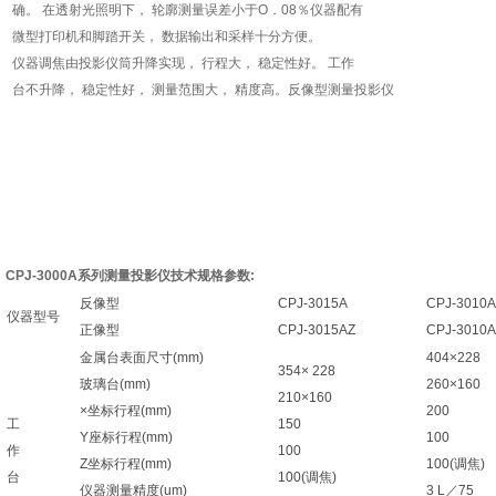
确。 在透射光照明下， 轮廓测量误差小于O．08％仪器配有
微型打印机和脚踏开关， 数据输出和采样十分方便。
仪器调焦由投影仪筒升降实现， 行程大， 稳定性好。 工作
台不升降， 稳定性好， 测量范围大， 精度高。反像型测量投影仪
CPJ-3000A系列测量投影仪技术规格参数:
反像型
CPJ-3015A
CPJ-3010A
仪器型号
正像型
CPJ-3015AZ
CPJ-3010A
金属台表面尺寸(mm)
404×228
354× 228
玻璃台(mm)
260×160
210×160
×坐标行程(mm)
200
工
150
Y座标行程(mm)
100
作
100
Z坐标行程(mm)
100(调焦)
台
100(调焦)
仪器测量精度(um)
3 L／75