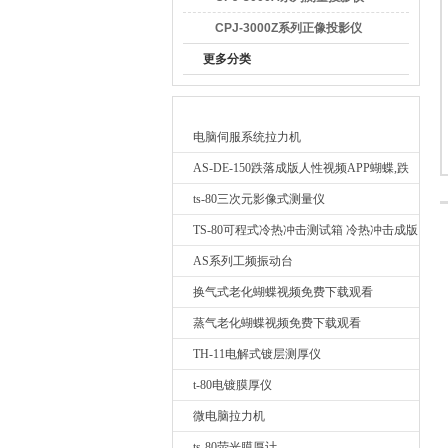
CPJ-3000Z系列正像投影仪
更多分类
广东蝴蝶视频污下载检测仪器有限公司
最新产品
电脑伺服系统拉力机
AS-DE-150跌落成版人性视频APP蝴蝶,跌
落测试我要询价
ts-80三次元影像式测量仪
TS-80可程式冷热冲击测试箱 冷热冲击成版
人性视频APP蝴蝶
AS系列工频振动台
换气式老化蝴蝶视频免费下载观看
蒸气老化蝴蝶视频免费下载观看
TH-11电解式镀层测厚仪
t-80电镀膜厚仪
微电脑拉力机
ts-80荧光膜厚计