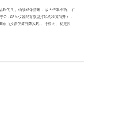
， 物镜成像清晰， 放大倍率准确。 在
小于O．08％仪器配有微型打印机和脚踏开关，
焦由投影仪筒升降实现， 行程大， 稳定性
， 测量范围大， 精度高。