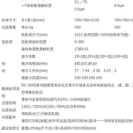
3 L／75
×.Y坐标数显解析度
0.5цm
0.5цm
外形尺寸
长×宽×高(mm)
780×780×1100
780×780×1
仪器重量
单位:kg
160
160
投影屏尺寸(mm)
∮312,使用范围>∮300(刻有米字綫)
投影屏
投影屏旋转范围
0-360
旋转角度数显解析度
1"或0.01
放大倍数
10×(选),20×(选),50×(选),100×(选)
物
物方线视场(mm)
∮30,∮15,∮6,∮3
镜
物方工作距(mm)
77．7 44．3 38．4 25．3
测量大高度(mm)
100 100 100 100
DC-3000多功能敷显表全虫文显示叮做多点采样坐标旋转点，綫，圆
数据处理系
型测量投影仪
统
透射与反射照明光源均为24V／150W卤索灯
仪器照明
110V／220V(AC)50／60Hz总功率400w
仪器电源
强制风冷(三只轴流风扇)
仪器配件
微型打印机(标配)光学寻边器(选)M2D软体(选)等一一详情请见投影仪
建议放置台
载重≥250kg尺寸(长×宽×高)800×550×650(mm)